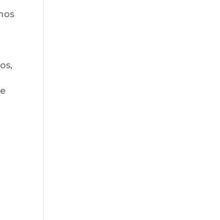
 nos
os,
ge