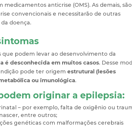
 medicamentos anticrise (OMS). As demais, são
crise convencionais e necessitarão de outras
o da doença.
 sintomas
res que podem levar ao desenvolvimento da
da é desconhecida em muitos casos
. Desse mod
ondição pode ter origem
estrutural (lesões
, metabólica ou imunológica
.
podem originar a epilepsia:
inatal – por exemplo, falta de oxigênio ou trau
nascer, entre outros;
ições genéticas com malformações cerebrais