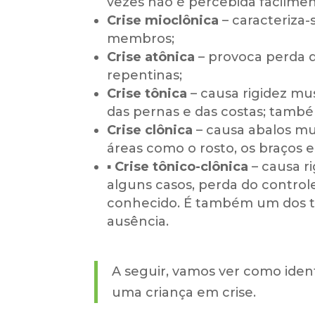
vezes não é percebida facilment
Crise mioclônica
–
caracteriza-
membros;
Crise atônica
– provoca perda 
repentinas;
Crise tônica
–
causa rigidez mu
das pernas e das costas; tamb
Crise clônica
–
causa abalos mus
áreas como o rosto, os braços e
▪
Crise tônico-clônica
–
causa r
alguns casos, perda do controle
conhecido. É também um dos ti
ausência.
A seguir, vamos ver como iden
uma criança em crise.