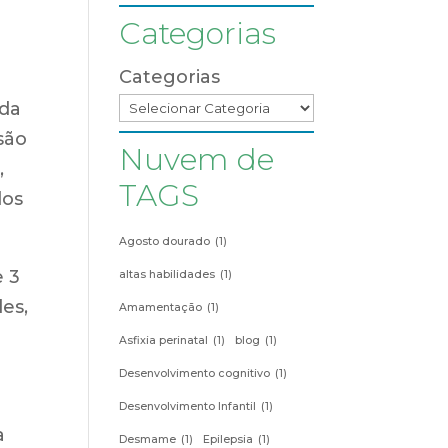
Categorias
Categorias
 da
são
Nuvem de
,
TAGS
los
Agosto dourado
(1)
e 3
altas habilidades
(1)
es,
Amamentação
(1)
Asfixia perinatal
(1)
blog
(1)
Desenvolvimento cognitivo
(1)
Desenvolvimento Infantil
(1)
a
Desmame
(1)
Epilepsia
(1)