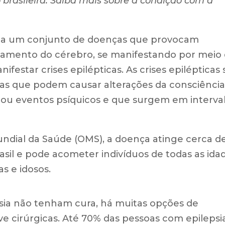
 brasileira. Saiba mais sobre a condição com a
do a um conjunto de doenças que provocam
onamento do cérebro, se manifestando por meio
estar crises epilépticas. As crises epilépticas 
das que podem causar alterações da consciência
s ou eventos psíquicos e que surgem em interva
dial da Saúde (OMS), a doença atinge cerca d
sil e pode acometer indivíduos de todas as idad
s e idosos.
sia não tenham cura, há muitas opções de
ive cirúrgicas. Até 70% das pessoas com epilepsi