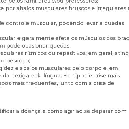
e pelos familiares e/ou professores;
se por abalos musculares bruscos e irregulares
de controle muscular, podendo levar a quedas
scular e geralmente afeta os músculos dos braç
ém pode ocasionar quedas;
culares rítmicos ou repetitivos; em geral, atin
 o pescoço;
igidez e abalos musculares pelo corpo e, em
 da bexiga e da língua. É o tipo de crise mais
pos mais frequentes, junto com a crise de
tificar a doença e como agir ao se deparar com