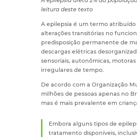
A epilepsia afeta 2% da população
leitura deste texto
A epilepsia é um termo atribuí
alterações transitórias no funci
predisposição permanente de manif
descargas elétricas desorganiza
sensoriais, autonômicas, motora
irregulares de tempo.
De acordo com a Organização Mun
milhões de pessoas apenas no Bra
mas é mais prevalente em criança
Embora alguns tipos de epilep
tratamento disponíveis, inclus