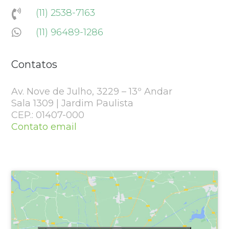
(11) 2538-7163

(11) 96489-1286

Contatos
Av. Nove de Julho, 3229 – 13º Andar
Sala 1309 | Jardim Paulista
CEP.: 01407-000
Contato email