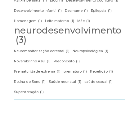
Asfixia perinatal
(1)
blog
(1)
Desenvolvimento cognitivo
(1)
Desenvolvimento Infantil
(1)
Desmame
(1)
Epilepsia
(1)
Homenagem
(1)
Leite materno
(1)
Mãe
(1)
neurodesenvolvimento
(3)
Neuromonitorização cerebral
(1)
Neuropsicológica
(1)
Novembrinho Azul
(1)
Preconceito
(1)
Prematuridade extrema
(1)
prematuro
(1)
Repetição
(1)
Rotina do Sono
(1)
Saúde neonatal
(1)
saúde sexual
(1)
Superdotação
(1)