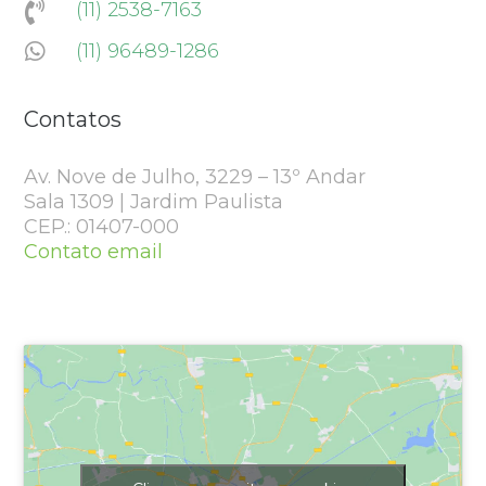
(11) 2538-7163

(11) 96489-1286

Contatos
Av. Nove de Julho, 3229 – 13º Andar
Sala 1309 | Jardim Paulista
CEP.: 01407-000
Contato email